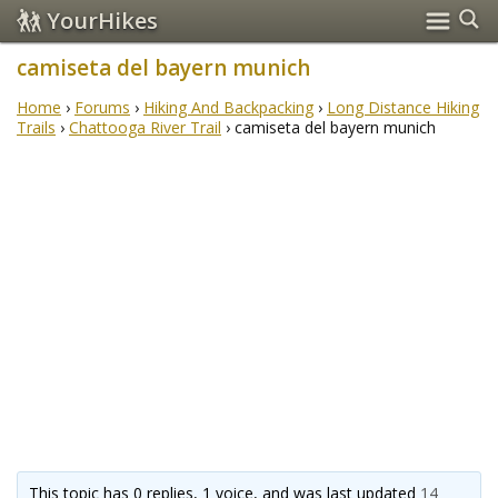
YourHikes
camiseta del bayern munich
Home
›
Forums
›
Hiking And Backpacking
›
Long Distance Hiking
Trails
›
Chattooga River Trail
›
camiseta del bayern munich
This topic has 0 replies, 1 voice, and was last updated
14