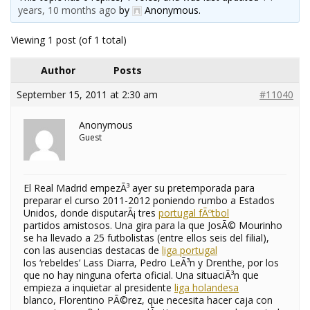
years, 10 months ago
by
Anonymous
.
Viewing 1 post (of 1 total)
Author
Posts
September 15, 2011 at 2:30 am
#11040
Anonymous
Guest
El Real Madrid empezÃ³ ayer su pretemporada para
preparar el curso 2011-2012 poniendo rumbo a Estados
Unidos, donde disputarÃ¡ tres
portugal fÃºtbol
partidos amistosos. Una gira para la que JosÃ© Mourinho
se ha llevado a 25 futbolistas (entre ellos seis del filial),
con las ausencias destacas de
liga portugal
los ‘rebeldes’ Lass Diarra, Pedro LeÃ³n y Drenthe, por los
que no hay ninguna oferta oficial. Una situaciÃ³n que
empieza a inquietar al presidente
liga holandesa
blanco, Florentino PÃ©rez, que necesita hacer caja con